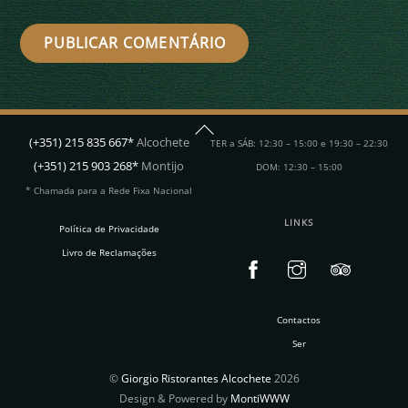
Back
(+351) 215 835 667*
Alcochete
TER a SÁB: 12:30 – 15:00 e 19:30 – 22:30
To
(+351) 215 903 268*
Montijo
DOM: 12:30 – 15:00
Top
* Chamada para a Rede Fixa Nacional
LINKS
Política de Privacidade
Livro de Reclamações
Contactos
Ser
©
Giorgio Ristorantes Alcochete
2026
Design & Powered by
MontiWWW