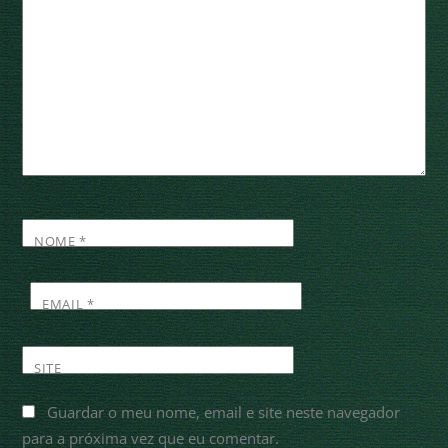
NOME
*
EMAIL
*
SITE
Guardar o meu nome, email e site neste navegador
para a próxima vez que eu comentar.