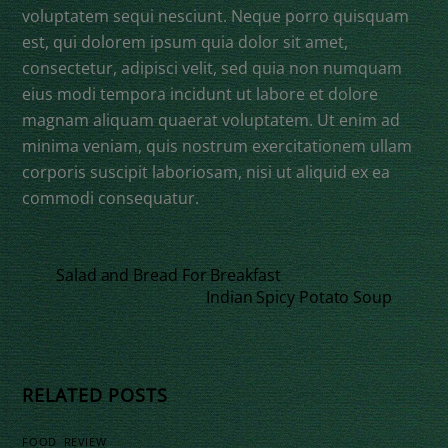
voluptatem sequi nesciunt. Neque porro quisquam
est, qui dolorem ipsum quia dolor sit amet,
consectetur, adipisci velit, sed quia non numquam
eius modi tempora incidunt ut labore et dolore
magnam aliquam quaerat voluptatem. Ut enim ad
minima veniam, quis nostrum exercitationem ullam
corporis suscipit laboriosam, nisi ut aliquid ex ea
commodi consequatur.
Salad and Bread For Breakfast
Indian Spicy Potato Soup
RELATED POSTS
FOOD
,
REVIEW