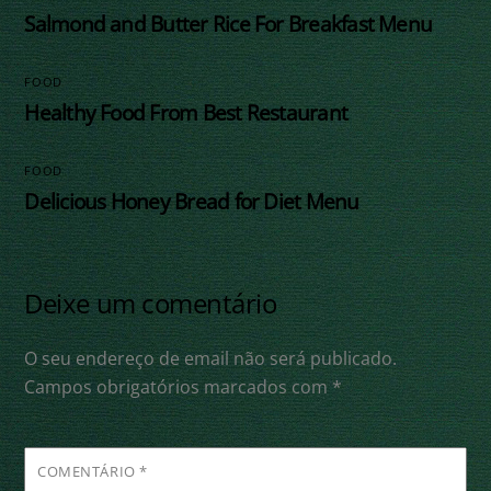
Salmond and Butter Rice For Breakfast Menu
FOOD
Healthy Food From Best Restaurant
FOOD
Delicious Honey Bread for Diet Menu
Deixe um comentário
O seu endereço de email não será publicado.
Campos obrigatórios marcados com
*
COMENTÁRIO
*