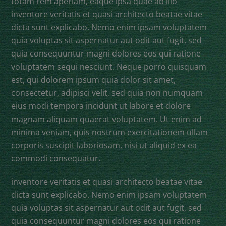
totam rem aperiam, eaque ipsa quae ab illo
inventore veritatis et quasi architecto beatae vitae
dicta sunt explicabo. Nemo enim ipsam voluptatem
quia voluptas sit aspernatur aut odit aut fugit, sed
quia consequuntur magni dolores eos qui ratione
voluptatem sequi nesciunt. Neque porro quisquam
est, qui dolorem ipsum quia dolor sit amet,
consectetur, adipisci velit, sed quia non numquam
eius modi tempora incidunt ut labore et dolore
magnam aliquam quaerat voluptatem. Ut enim ad
minima veniam, quis nostrum exercitationem ullam
corporis suscipit laboriosam, nisi ut aliquid ex ea
commodi consequatur.
inventore veritatis et quasi architecto beatae vitae
dicta sunt explicabo. Nemo enim ipsam voluptatem
quia voluptas sit aspernatur aut odit aut fugit, sed
quia consequuntur magni dolores eos qui ratione