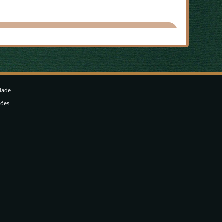
idade
ções