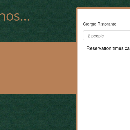
-nos…