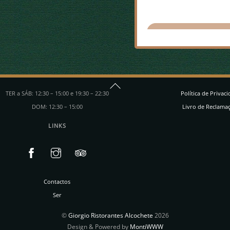
Back
TER a SÁB: 12:30 – 15:00 e 19:30 – 22:30
Política de Privac
To
DOM: 12:30 – 15:00
Livro de Reclama
Top
LINKS
Contactos
Ser
©
Giorgio Ristorantes Alcochete
2026
Design & Powered by
MontiWWW