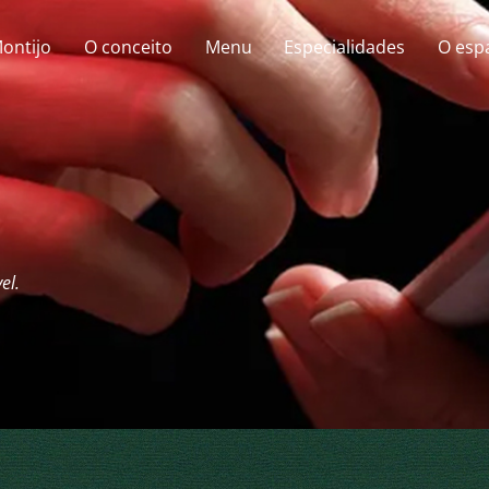
ontijo
O conceito
Menu
Especialidades
O esp
el.